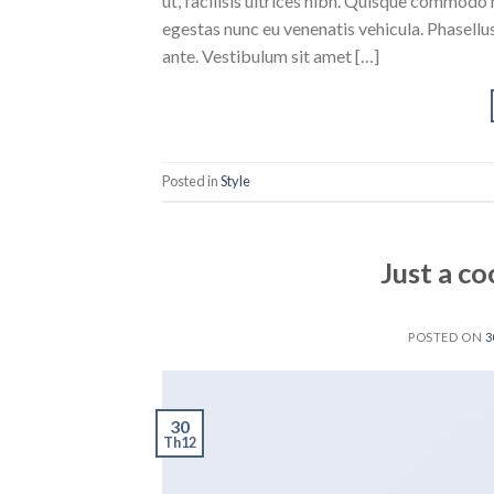
ut, facilisis ultrices nibh. Quisque commodo 
egestas nunc eu venenatis vehicula. Phasellus
ante. Vestibulum sit amet […]
Posted in
Style
Just a co
POSTED ON
3
30
Th12