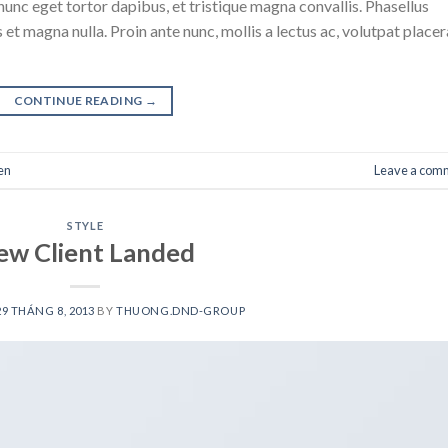
nunc eget tortor dapibus, et tristique magna convallis. Phasellus
 et magna nulla. Proin ante nunc, mollis a lectus ac, volutpat placer
CONTINUE READING
→
en
Leave a com
STYLE
ew Client Landed
29 THÁNG 8, 2013
BY
THUONG.DND-GROUP