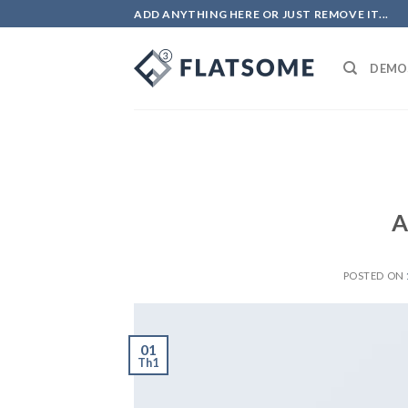
Skip
ADD ANYTHING HERE OR JUST REMOVE IT...
to
content
DEMO
A
POSTED ON
01
Th1