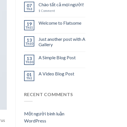
Chào tất cả mọi người!
07
Th3
1
Comment
Welcome to Flatsome
19
Th11
Just another post with A
13
Th10
Gallery
A Simple Blog Post
13
Th10
A Video Blog Post
01
Th1
RECENT COMMENTS
Một người bình luận
rus
WordPress