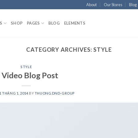
About
Our Stores
Blog
S
SHOP
PAGES
BLOG
ELEMENTS
CATEGORY ARCHIVES:
STYLE
STYLE
 Video Blog Post
1 THÁNG 1, 2014
BY
THUONG.DND-GROUP