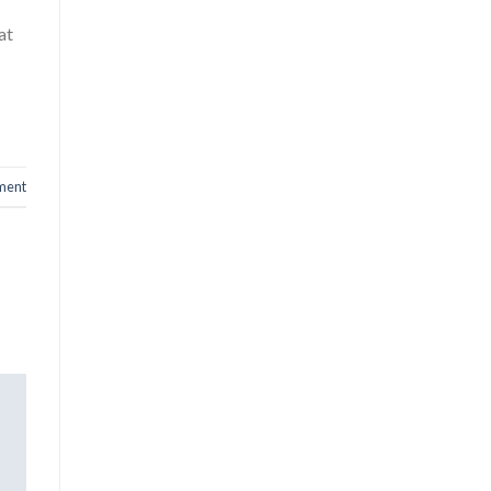
at
ment