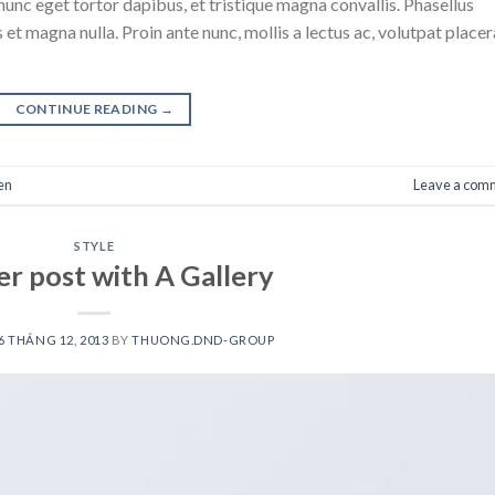
nunc eget tortor dapibus, et tristique magna convallis. Phasellus
 et magna nulla. Proin ante nunc, mollis a lectus ac, volutpat placer
CONTINUE READING
→
en
Leave a com
STYLE
r post with A Gallery
6 THÁNG 12, 2013
BY
THUONG.DND-GROUP