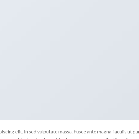
scing elit. In sed vulputate massa. Fusce ante magna, iaculis ut pu