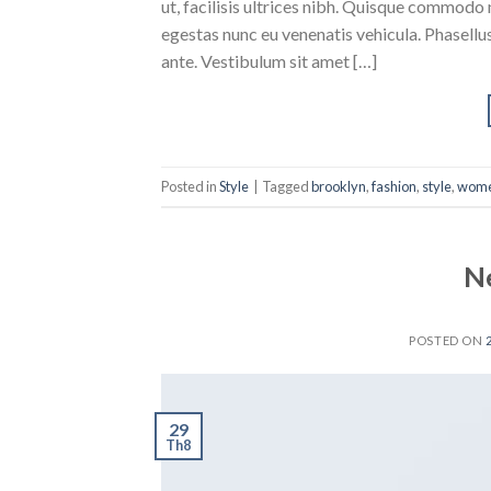
ut, facilisis ultrices nibh. Quisque commodo 
egestas nunc eu venenatis vehicula. Phasellus
ante. Vestibulum sit amet […]
Posted in
Style
|
Tagged
brooklyn
,
fashion
,
style
,
wom
N
POSTED ON
29
Th8