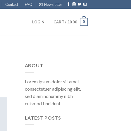
Contact
FAQ
Newsletter
0
LOGIN
CART /
£
0.00
ABOUT
Lorem ipsum dolor sit amet,
consectetuer adipiscing elit,
sed diam nonummy nibh
euismod tincidunt.
LATEST POSTS