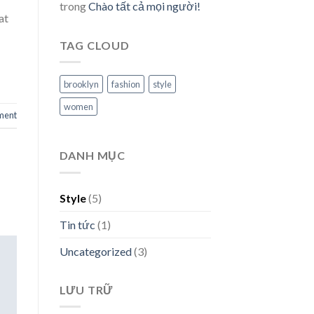
trong
Chào tất cả mọi người!
at
TAG CLOUD
brooklyn
fashion
style
women
ment
DANH MỤC
Style
(5)
Tin tức
(1)
Uncategorized
(3)
LƯU TRỮ