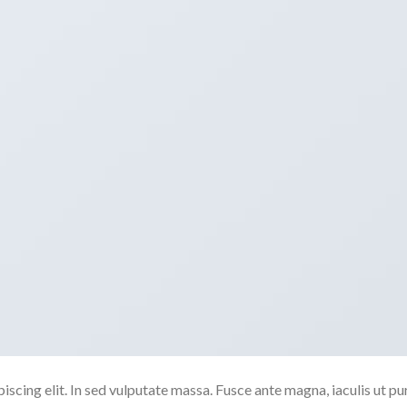
scing elit. In sed vulputate massa. Fusce ante magna, iaculis ut pu