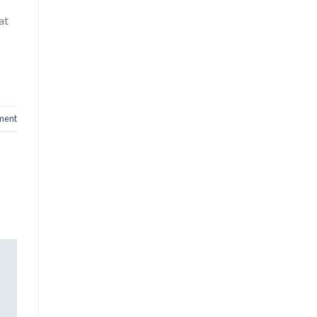
at
ment