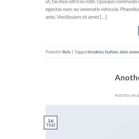
ut, facilisis ultrices nibh. Quisque commodo 
egestas nunc eu venenatis vehicula. Phasellus
ante. Vestibulum sit amet […]
Posted in
Style
|
Tagged
brooklyn
,
fashion
,
style
,
wom
Anothe
POSTED ON
1
16
Th12