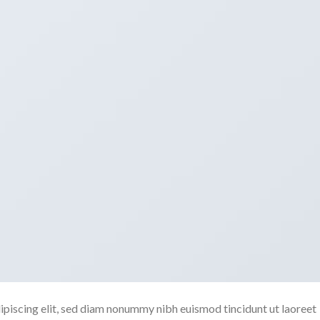
ipiscing elit, sed diam nonummy nibh euismod tincidunt ut laoreet