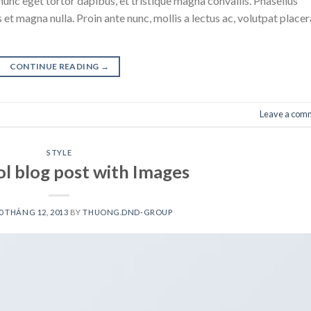
nunc eget tortor dapibus, et tristique magna convallis. Phasellus
 et magna nulla. Proin ante nunc, mollis a lectus ac, volutpat placer
CONTINUE READING
→
Leave a com
STYLE
ol blog post with Images
0 THÁNG 12, 2013
BY
THUONG.DND-GROUP