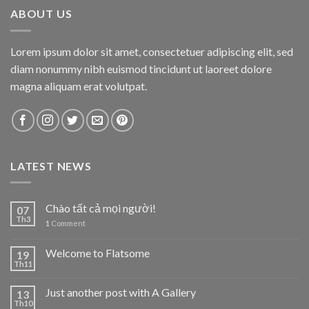
ABOUT US
Lorem ipsum dolor sit amet, consectetuer adipiscing elit, sed
diam nonummy nibh euismod tincidunt ut laoreet dolore
magna aliquam erat volutpat.
LATEST NEWS
Chào tất cả mọi người!
07
Th3
1
Comment
Welcome to Flatsome
19
Th11
Just another post with A Gallery
13
Th10