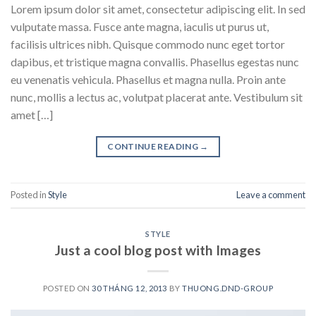
Lorem ipsum dolor sit amet, consectetur adipiscing elit. In sed
vulputate massa. Fusce ante magna, iaculis ut purus ut,
facilisis ultrices nibh. Quisque commodo nunc eget tortor
dapibus, et tristique magna convallis. Phasellus egestas nunc
eu venenatis vehicula. Phasellus et magna nulla. Proin ante
nunc, mollis a lectus ac, volutpat placerat ante. Vestibulum sit
amet […]
CONTINUE READING
→
Posted in
Style
Leave a comment
STYLE
Just a cool blog post with Images
POSTED ON
30 THÁNG 12, 2013
BY
THUONG.DND-GROUP