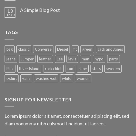
A Simple Blog Post
13
Th10
TAGS
bag
classic
Converse
Diesel
fit
green
Jack and Jones
jeans
Jumper
leather
Lee
levis
man
nypd
party
Pink
River Island
rock chick
run
shoe
stars
sweden
t-shirt
vans
washed-out
white
women
SIGNUP FOR NEWSLETTER
Lorem ipsum dolor sit amet, consectetuer adipiscing elit, sed
diam nonummy nibh euismod tincidunt ut laoreet.