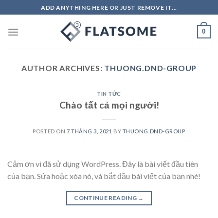
Skip
ADD ANYTHING HERE OR JUST REMOVE IT...
to
content
0
AUTHOR ARCHIVES:
THUONG.DND-GROUP
TIN TỨC
Chào tất cả mọi người!
POSTED ON
7 THÁNG 3, 2021
BY
THUONG.DND-GROUP
Cảm ơn vì đã sử dụng WordPress. Đây là bài viết đầu tiên
của bạn. Sửa hoặc xóa nó, và bắt đầu bài viết của bạn nhé!
CONTINUE READING
→