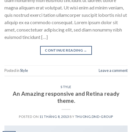
diam nonummy nibh euismod tincidunt ut laoreet dolore
magna aliquam erat volutpat. Ut wisi enim ad minim veniam,
quis nostrud exerci tation ullamcorper suscipit lobortis nisl ut
aliquip ex ea commodo consequat. Lorem ipsum dolor sit
amet, consectetuer adipiscing elit, sed diam nonummy nibh
euismod tincidunt […]
CONTINUE READING
→
Posted in
Style
Leave a comment
STYLE
An Amazing responsive and Retina ready
theme.
POSTED ON
11 THÁNG 8, 2013
BY
THUONG.DND-GROUP