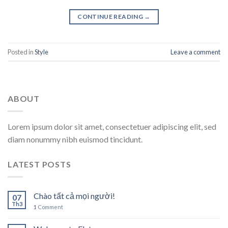
CONTINUE READING
→
Posted in
Style
Leave a comment
ABOUT
Lorem ipsum dolor sit amet, consectetuer adipiscing elit, sed
diam nonummy nibh euismod tincidunt.
LATEST POSTS
Chào tất cả mọi người!
07
Th3
1
Comment