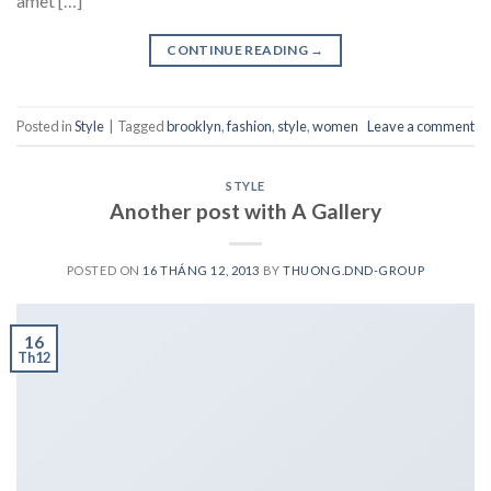
amet […]
CONTINUE READING
→
Posted in
Style
|
Tagged
brooklyn
,
fashion
,
style
,
women
Leave a comment
STYLE
Another post with A Gallery
POSTED ON
16 THÁNG 12, 2013
BY
THUONG.DND-GROUP
16
Th12