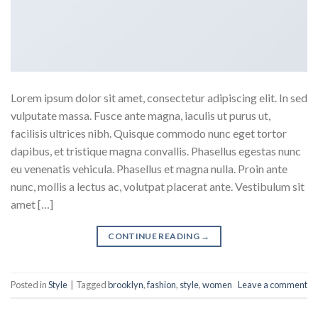
Lorem ipsum dolor sit amet, consectetur adipiscing elit. In sed
vulputate massa. Fusce ante magna, iaculis ut purus ut,
facilisis ultrices nibh. Quisque commodo nunc eget tortor
dapibus, et tristique magna convallis. Phasellus egestas nunc
eu venenatis vehicula. Phasellus et magna nulla. Proin ante
nunc, mollis a lectus ac, volutpat placerat ante. Vestibulum sit
amet […]
CONTINUE READING
→
Posted in
Style
|
Tagged
brooklyn
,
fashion
,
style
,
women
Leave a comment