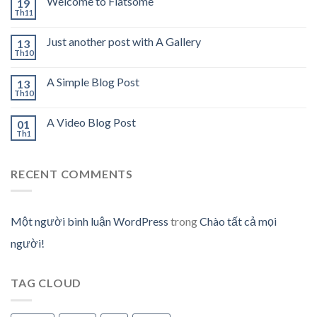
Welcome to Flatsome
19
Th11
Just another post with A Gallery
13
Th10
A Simple Blog Post
13
Th10
A Video Blog Post
01
Th1
RECENT COMMENTS
Một người bình luận WordPress
trong
Chào tất cả mọi
người!
TAG CLOUD